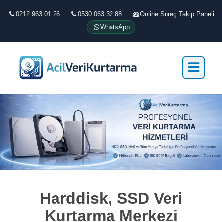
0212 963 01 26
0530 063 32 88
Online Süreç Takip Paneli
WhatsApp
Harddisk, SSD Veri
Kurtarma Merkezi