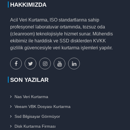
HAKKIMIZDA
Acil Veri Kurtarma, ISO standartlarına sahip
profesyonel laboratuvar ortamında, tozsuz oda
(cleanroom) teknolojisiyle hizmet sunar. Mühendis
ekibimiz ile harddisk ve SSD disklerden KVKK
gizlilik güvencesiyle veri kurtarma işlemleri yapılır.
facebook
x
instagram
youtube
linkedin
sayfamız
sayfamız
sayfamız
sayfamız
sayfamız
SON YAZILAR
Nas Veri Kurtarma
Veeam VBK Dosyası Kurtarma
Ssd Bilgisayar Görmüyor
Disk Kurtarma Firması