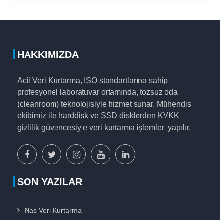
HAKKIMIZDA
Acil Veri Kurtarma, ISO standartlarına sahip
profesyonel laboratuvar ortamında, tozsuz oda
(cleanroom) teknolojisiyle hizmet sunar. Mühendis
ekibimiz ile harddisk ve SSD disklerden KVKK
gizlilik güvencesiyle veri kurtarma işlemleri yapılır.
facebook
x
instagram
youtube
linkedin
sayfamız
sayfamız
sayfamız
sayfamız
sayfamız
SON YAZILAR
Nas Veri Kurtarma