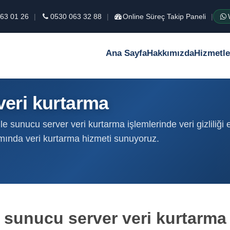
63 01 26
|
0530 063 32 88
|
Online Süreç Takip Paneli
|
Ana Sayfa
Hakkımızda
Hizmetle
veri kurtarma
e sunucu server veri kurtarma işlemlerinde veri gizliliği
amında veri kurtarma hizmeti sunuyoruz.
sunucu server veri kurtarma