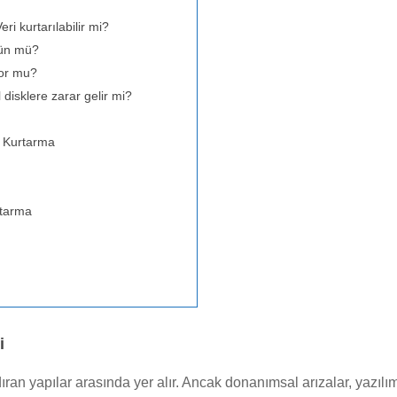
ri kurtarılabilir mi?
kün mü?
yor mu?
 disklere zarar gelir mi?
i Kurtarma
rtarma
i
dıran yapılar arasında yer alır. Ancak donanımsal arızalar, yazılım 