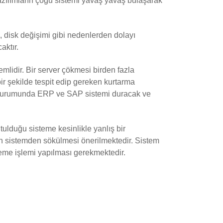
yazılımların çoğu sistemi yavaş yavaş bulaşarak
 disk değişimi gibi nedenlerden dolayı
aktır.
lidir. Bir server çökmesi birden fazla
r şekilde tespit edip gereken kurtarma
ı durumunda ERP ve SAP sistemi duracak ve
ulduğu sisteme kesinlikle yanlış bir
n sistemden sökülmesi önerilmektedir. Sistem
leme işlemi yapılması gerekmektedir.