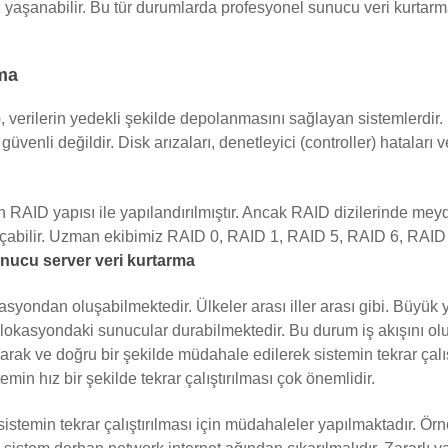
ı yaşanabilir. Bu tür durumlarda profesyonel sunucu veri kurtarma
ma
erilerin yedekli şekilde depolanmasını sağlayan sistemlerdir. RA
üvenli değildir. Disk arızaları, denetleyici (controller) hataları
n RAID yapısı ile yapılandırılmıştır. Ancak RAID dizilerinde me
l açabilir. Uzman ekibimiz RAID 0, RAID 1, RAID 5, RAID 6, RAI
nucu server veri kurtarma
asyondan oluşabilmektedir. Ülkeler arası iller arası gibi. Büyü
okasyondaki sunucular durabilmektedir. Bu durum iş akışını olu
arak ve doğru bir şekilde müdahale edilerek sistemin tekrar çal
 hız bir şekilde tekrar çalıştırılması çok önemlidir.
sistemin tekrar çalıştırılması için müdahaleler yapılmaktadır. 