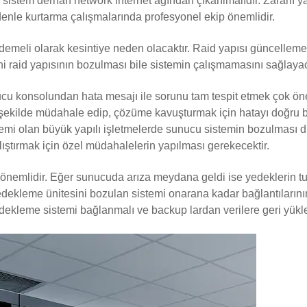
sistem derhan network internet ağından çıkarılmalıdır. Zararlı 
enle kurtarma çalışmalarında profesyonel ekip önemlidir.
emeli olarak kesintiye neden olacaktır. Raid yapısı güncelleme,
i raid yapısının bozulması bile sistemin çalışmamasını sağlayac
cu konsolundan hata mesajı ile sorunu tam tespit etmek çok önem
şekilde müdahale edip, çözüme kavuşturmak için hatayı doğru bi
temi olan büyük yapılı işletmelerde sunucu sistemin bozulmas
alıştırmak için özel müdahalelerin yapılması gerekecektir.
önemlidir. Eğer sunucuda arıza meydana geldi ise yedeklerin tut
ekleme ünitesini bozulan sistemi onarana kadar bağlantılarını
yedekleme sistemi bağlanmalı ve backup lardan verilere geri yük