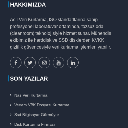
HAKKIMIZDA
Acil Veri Kurtarma, ISO standartlarına sahip
profesyonel laboratuvar ortamında, tozsuz oda
(cleanroom) teknolojisiyle hizmet sunar. Mühendis
ekibimiz ile harddisk ve SSD disklerden KVKK
gizlilik güvencesiyle veri kurtarma işlemleri yapılır.
facebook
x
instagram
youtube
linkedin
sayfamız
sayfamız
sayfamız
sayfamız
sayfamız
SON YAZILAR
Nas Veri Kurtarma
Veeam VBK Dosyası Kurtarma
Ssd Bilgisayar Görmüyor
Disk Kurtarma Firması