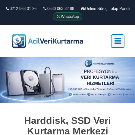
0212 963 01 26
0530 063 32 88
Online Süreç Takip Paneli
WhatsApp
Harddisk, SSD Veri
Kurtarma Merkezi