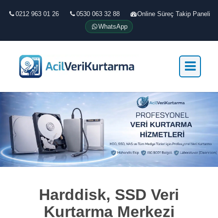
0212 963 01 26
0530 063 32 88
Online Süreç Takip Paneli
WhatsApp
Harddisk, SSD Veri
Kurtarma Merkezi