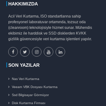
HAKKIMIZDA
Acil Veri Kurtarma, ISO standartlarına sahip
profesyonel laboratuvar ortamında, tozsuz oda
(cleanroom) teknolojisiyle hizmet sunar. Mühendis
ekibimiz ile harddisk ve SSD disklerden KVKK
gizlilik güvencesiyle veri kurtarma işlemleri yapılır.
facebook
x
instagram
youtube
linkedin
sayfamız
sayfamız
sayfamız
sayfamız
sayfamız
SON YAZILAR
Nas Veri Kurtarma
Veeam VBK Dosyası Kurtarma
Ssd Bilgisayar Görmüyor
Disk Kurtarma Firması