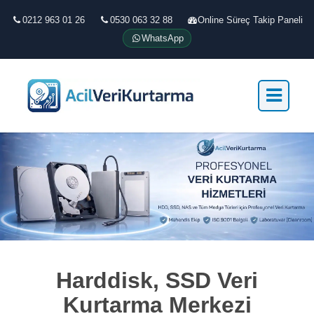
0212 963 01 26
0530 063 32 88
Online Süreç Takip Paneli
WhatsApp
Harddisk, SSD Veri
Kurtarma Merkezi