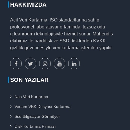
HAKKIMIZDA
Acil Veri Kurtarma, ISO standartlarına sahip
profesyonel laboratuvar ortamında, tozsuz oda
(cleanroom) teknolojisiyle hizmet sunar. Mühendis
ekibimiz ile harddisk ve SSD disklerden KVKK
gizlilik güvencesiyle veri kurtarma işlemleri yapılır.
facebook
x
instagram
youtube
linkedin
sayfamız
sayfamız
sayfamız
sayfamız
sayfamız
SON YAZILAR
Nas Veri Kurtarma
Veeam VBK Dosyası Kurtarma
Ssd Bilgisayar Görmüyor
Disk Kurtarma Firması