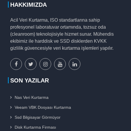
HAKKIMIZDA
Acil Veri Kurtarma, ISO standartlarına sahip
profesyonel laboratuvar ortamında, tozsuz oda
(cleanroom) teknolojisiyle hizmet sunar. Mühendis
ekibimiz ile harddisk ve SSD disklerden KVKK
gizlilik güvencesiyle veri kurtarma işlemleri yapılır.
facebook
x
instagram
youtube
linkedin
sayfamız
sayfamız
sayfamız
sayfamız
sayfamız
SON YAZILAR
Nas Veri Kurtarma
Veeam VBK Dosyası Kurtarma
Ssd Bilgisayar Görmüyor
Disk Kurtarma Firması