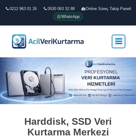
0212 963 01 26
0530 063 32 88
Online Süreç Takip Paneli
WhatsApp
Harddisk, SSD Veri
Kurtarma Merkezi