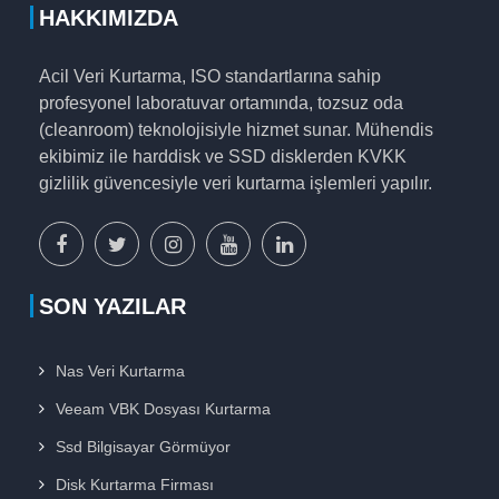
HAKKIMIZDA
Acil Veri Kurtarma, ISO standartlarına sahip
profesyonel laboratuvar ortamında, tozsuz oda
(cleanroom) teknolojisiyle hizmet sunar. Mühendis
ekibimiz ile harddisk ve SSD disklerden KVKK
gizlilik güvencesiyle veri kurtarma işlemleri yapılır.
facebook
x
instagram
youtube
linkedin
sayfamız
sayfamız
sayfamız
sayfamız
sayfamız
SON YAZILAR
Nas Veri Kurtarma
Veeam VBK Dosyası Kurtarma
Ssd Bilgisayar Görmüyor
Disk Kurtarma Firması