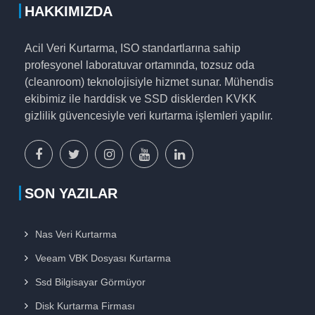
HAKKIMIZDA
Acil Veri Kurtarma, ISO standartlarına sahip
profesyonel laboratuvar ortamında, tozsuz oda
(cleanroom) teknolojisiyle hizmet sunar. Mühendis
ekibimiz ile harddisk ve SSD disklerden KVKK
gizlilik güvencesiyle veri kurtarma işlemleri yapılır.
facebook
x
instagram
youtube
linkedin
sayfamız
sayfamız
sayfamız
sayfamız
sayfamız
SON YAZILAR
Nas Veri Kurtarma
Veeam VBK Dosyası Kurtarma
Ssd Bilgisayar Görmüyor
Disk Kurtarma Firması