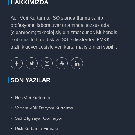
HAKKIMIZDA
Acil Veri Kurtarma, ISO standartlarına sahip
profesyonel laboratuvar ortamında, tozsuz oda
(cleanroom) teknolojisiyle hizmet sunar. Mühendis
ekibimiz ile harddisk ve SSD disklerden KVKK
gizlilik güvencesiyle veri kurtarma işlemleri yapılır.
facebook
x
instagram
youtube
linkedin
sayfamız
sayfamız
sayfamız
sayfamız
sayfamız
SON YAZILAR
Nas Veri Kurtarma
Veeam VBK Dosyası Kurtarma
Ssd Bilgisayar Görmüyor
Disk Kurtarma Firması