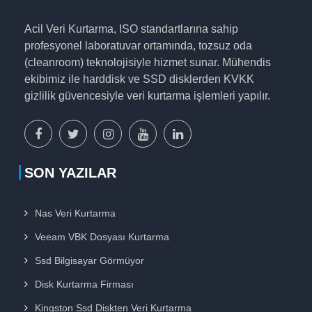
Acil Veri Kurtarma, ISO standartlarına sahip
profesyonel laboratuvar ortamında, tozsuz oda
(cleanroom) teknolojisiyle hizmet sunar. Mühendis
ekibimiz ile harddisk ve SSD disklerden KVKK
gizlilik güvencesiyle veri kurtarma işlemleri yapılır.
facebook
x
instagram
youtube
linkedin
sayfamız
sayfamız
sayfamız
sayfamız
sayfamız
SON YAZILAR
Nas Veri Kurtarma
Veeam VBK Dosyası Kurtarma
Ssd Bilgisayar Görmüyor
Disk Kurtarma Firması
Kingston Ssd Diskten Veri Kurtarma