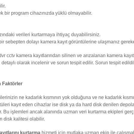
ir.
k bir program cihazınızda yüklü olmayabilir.
ındaki verileri kurtarmaya ihtiyaç duyabilirsiniz.
bir sebepten dolayı kamera kayıt görüntülerine ulaşmanız gerekeb
vr cctv kamera kayıtlarından silinen ve arızalanan kamera kayı
detaylı olarak incelenir ve sorun tespit edilir. Sorun tespit edil
 Faktörler
ilerinizin ne kadarlık kısmının yok olduğuna ve ne kadarlık kısmın
üleri kayıt eden cihazlar ise disk ya da hard disk denilen depo
r. Bu işlemleri ancak alanında uzman veri kurtarma ekipleri gerçek
 disk kalitesi olabilir.
yıtlarını kurtarma
hizmeti için mutlaka uzman ekip ile çalışmalı