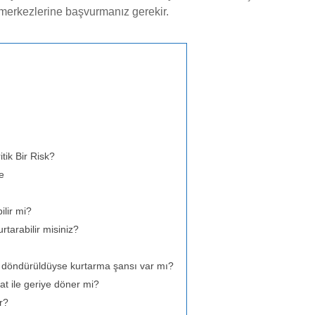
merkezlerine başvurmanız gerekir.
ik Bir Risk?
e
ilir mi?
tarabilir misiniz?
a döndürüldüyse kurtarma şansı var mı?
at ile geriye döner mi?
r?