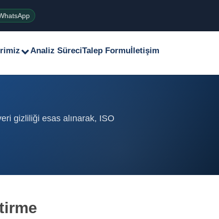
WhatsApp
rimiz
Analiz Süreci
Talep Formu
İletişim
i gizliliği esas alınarak, ISO
tirme