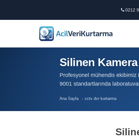
0212 9
Silinen Kamera 
Profesyonel mühendis ekibimiz il
9001 standartlarında laboratuva
Ana Sayfa
›
cctv dvr kurtarma
Sili