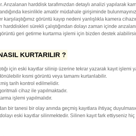
r. Arızalanan harddisk tarafımızdan detaylı analizi yapılarak ka
zalandığında kesinlikle amatör müdahale girişiminde bulunmayınız.
er karşılaştığımız görüntü kayıp nedeni yanlışlıkla kamera cihazı
ının harddiskleri sürekli çalıştığından dolayı zaman içinde arız
örüntü geri getirme kurtarma işlemi için bizden destek alabilirsi
NASIL KURTARILIR ?
ığı için eski kayıtlar silinip üzerine tekrar yazarak kayıt işlemi 
nülebilir kısmi görüntü veya tamamı kurtarılabilir.
miş tarih kontrol edilmelidir.
goritmali cihaz ile yapılmaktadır.
tarma işlemi yapılmalıdır.
rdan bir tanesi bir olay anında geçmiş kayıtlara ihtiyaç duyulması
 dolayı eski kayıtlar silinmektedir. Silinen kayıt fark ettiyseniz