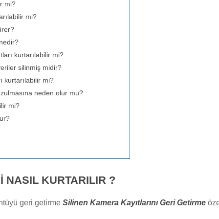
ir mi?
rılabilir mi?
ürer?
 nedir?
arı kurtarılabilir mi?
eriler silinmiş midir?
 kurtarılabilir mi?
bozulmasına neden olur mu?
lir mi?
lur?
 NASIL KURTARILIR ?
ntüyü geri getirme
Silinen Kamera Kayıtlarını Geri Getirme
öze