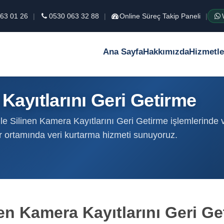
63 01 26
|
0530 063 32 88
|
Online Süreç Takip Paneli
|
Ana Sayfa
Hakkımızda
Hizmetle
Kayıtlarını Geri Getirme
e Silinen Kamera Kayıtlarını Geri Getirme işlemlerinde ver
r ortamında veri kurtarma hizmeti sunuyoruz.
nen Kamera Kayıtlarını Geri Ge