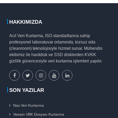
HAKKIMIZDA
Acil Veri Kurtarma, ISO standartlarına sahip
profesyonel laboratuvar ortamında, tozsuz oda
(cleanroom) teknolojisiyle hizmet sunar. Mühendis
ekibimiz ile harddisk ve SSD disklerden KVKK
gizlilik güvencesiyle veri kurtarma işlemleri yapılır.
facebook
x
instagram
youtube
linkedin
sayfamız
sayfamız
sayfamız
sayfamız
sayfamız
SON YAZILAR
Nas Veri Kurtarma
Veeam VBK Dosyası Kurtarma