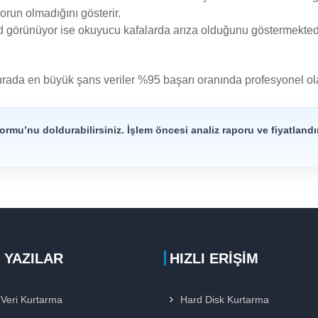
orun olmadığını gösterir.
dd görünüyor ise okuyucu kafalarda arıza olduğunu göstermektedi
urada en büyük şans veriler %95 başarı oranında profesyonel ola
rmu’nu doldurabilirsiniz. İşlem öncesi analiz raporu ve fiyatlandı
 YAZILAR
HIZLI ERIŞIM
Veri Kurtarma
Hard Disk Kurtarma