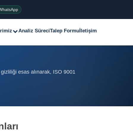
WhatsApp
rimiz
Analiz Süreci
Talep Formu
İletişim
gizliliği esas alınarak, ISO 9001
nları