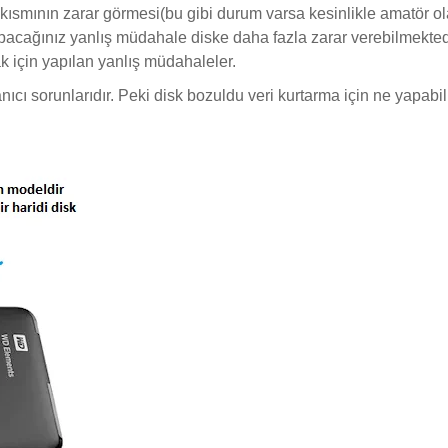
ş kısmının zarar görmesi(bu gibi durum varsa kesinlikle amatör o
yapacağınız yanlış müdahale diske daha fazla zarar verebilmekted
ak için yapılan yanlış müdahaleler.
ıcı sorunlarıdır. Peki disk bozuldu veri kurtarma için ne yapabili