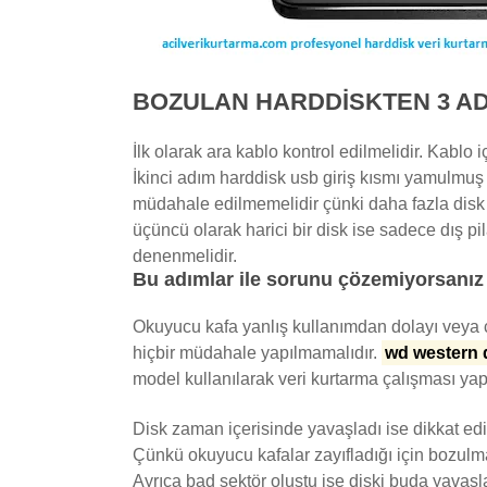
BOZULAN HARDDISKTEN 3 ADI
İlk olarak ara kablo kontrol edilmelidir. Kablo
İkinci adım harddisk usb giriş kısmı yamulmuş ve
müdahale edilmemelidir çünki daha fazla disk 
üçüncü olarak harici bir disk ise sadece dış pil
denenmelidir.
Bu adımlar ile sorunu çözemiyorsanız d
Okuyucu kafa yanlış kullanımdan dolayı veya ç
hiçbir müdahale yapılmamalıdır.
wd western d
model kullanılarak veri kurtarma çalışması yap
Disk zaman içerisinde yavaşladı ise dikkat edi
Çünkü okuyucu kafalar zayıfladığı için bozulm
Ayrıca bad sektör oluştu ise diski buda yavaş