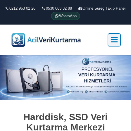
0212 963 01 26
0530 063 32 88
Online Süreç Takip Paneli
WhatsApp
Harddisk, SSD Veri
Kurtarma Merkezi