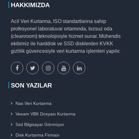
HAKKIMIZDA
Acil Veri Kurtarma, ISO standartlarına sahip
profesyonel laboratuvar ortamında, tozsuz oda
(cleanroom) teknolojisiyle hizmet sunar. Mühendis
ekibimiz ile harddisk ve SSD disklerden KVKK
gizlilik güvencesiyle veri kurtarma işlemleri yapılır.
facebook
x
instagram
youtube
linkedin
sayfamız
sayfamız
sayfamız
sayfamız
sayfamız
SON YAZILAR
Nas Veri Kurtarma
Veeam VBK Dosyası Kurtarma
Ssd Bilgisayar Görmüyor
Disk Kurtarma Firması