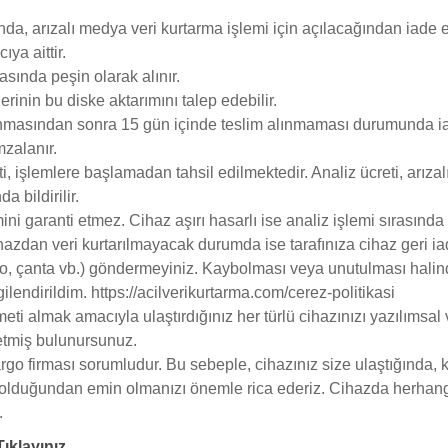
unda, arızalı medya veri kurtarma işlemi için açılacağından iade 
ıya aittir.
nasında peşin olarak alınır.
lerinin bu diske aktarımını talep edebilir.
lanmasından sonra 15 gün içinde teslim alınmaması durumunda ia
mzalanır.
ti, işlemlere başlamadan tahsil edilmektedir. Analiz ücreti, arızal
a bildirilir.
ni garanti etmez. Cihaz aşırı hasarlı ise analiz işlemi sırasında t
cihazdan veri kurtarılmayacak durumda ise tarafınıza cihaz geri iad
lo, çanta vb.) göndermeyiniz. Kaybolması veya unutulması halind
lendirildim. https://acilverikurtarma.com/cerez-politikasi
eti almak amacıyla ulaştırdığınız her türlü cihazınızı yazılımsal 
etmiş bulunursunuz.
o firması sorumludur. Bu sebeple, cihazınız size ulaştığında, k
z olduğundan emin olmanızı önemle rica ederiz. Cihazda herhan
.
Tıklayınız