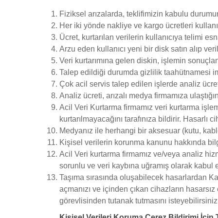
Fiziksel arızalarda, teklifimizin kabulu durum
Her iki yönde nakliye ve kargo ücretleri kullanıc
Ücret, kurtarılan verilerin kullanıcıya telimi es
Arzu eden kullanıcı yeni bir disk satın alıp veri
Veri kurtarımına gelen diskin, işlemin sonuç
Talep edildiği durumda gizlilik taahütnamesi i
Çok acil servis talep edilen işlerde analiz ücre
Analiz ücreti, arızalı medya firmamıza ulaştığınd
Acil Veri Kurtarma firmamız veri kurtarma işlemi
kurtarılmayacağını tarafınıza bildirir. Hasarlı 
Medyanız ile herhangi bir aksesuar (kutu, kab
Kişisel verilerin korunma kanunu hakkında bilgi
Acil Veri kurtarma firmamız ve/veya analiz hizm
sorunlu ve veri kaybına uğramış olarak kabul 
Taşıma sırasında oluşabilecek hasarlardan Karg
açmanızı ve içinden çıkan cihazların hasarsı
görevlisinden tutanak tutmasını isteyebilirsiniz
Kişisel Verileri Koruma Çerez Bildirimi İçin 