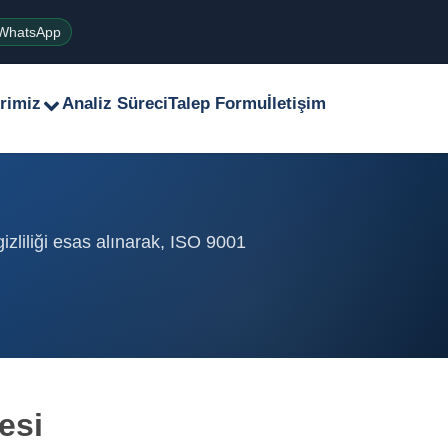
WhatsApp
rimiz
Analiz Süreci
Talep Formu
İletişim
zliliği esas alınarak, ISO 9001
esi