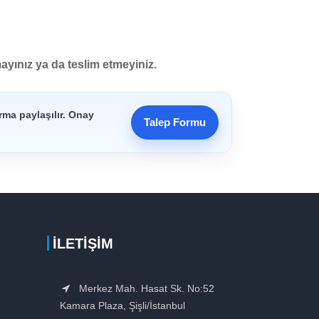
ayınız ya da teslim etmeyiniz.
rma paylaşılır. Onay
Talep Formu
İLETIŞIM
Merkez Mah. Hasat Sk. No:52
Kamara Plaza, Şişli/İstanbul