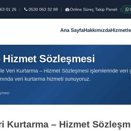
63 01 26
|
0530 063 32 88
|
Online Süreç Takip Paneli
|
Ana Sayfa
Hakkımızda
Hizmetle
– Hizmet Sözleşmesi
e Veri Kurtarma – Hizmet Sözleşmesi işlemlerinde veri gi
amında veri kurtarma hizmeti sunuyoruz.
eşmesi
ri Kurtarma – Hizmet Sözleşm